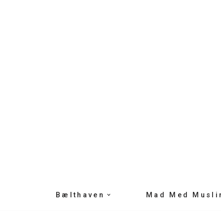
Spring
til
indhold
Bælthaven
Mad Med Musli