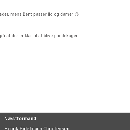
læder, mens Bent passer ild og damer 😉
å at der er klar til at blive pandekager
Næstformand
Henrik Sidelmann Christensen