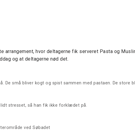
te arrangement, hvor deltagerne fik serveret Pasta og Musli
iddag og at deltagerne nød det.
må. De små bliver kogt og spist sammen med pastaen. De store bl
idt stresset, så han fik ikke forklædet på.
elterområde ved Søbadet