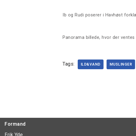
Ib og Rudi poserer i Havhøst fork
Panorama billede, hvor der ventes p
Tags:
ILD&VAND
MUSLINGER
Formand
Erik Yde