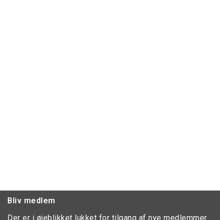
Bliv medlem
Der er i øjeblikket lukket for tilgang af nye medlemmer.