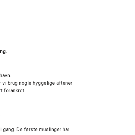
ing.
havn.
r vi brug nogle hyggelige aftener
t forankret.
.
i gang. De første muslinger har