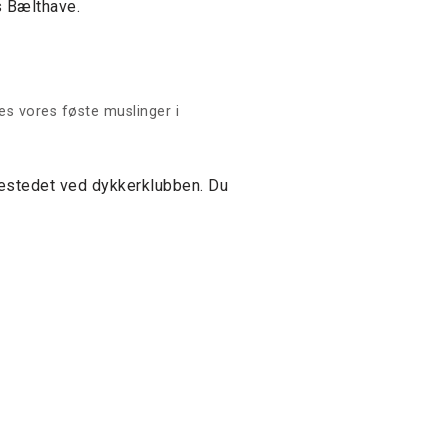
s Bælthave.
s vores føste muslinger i
bestedet ved dykkerklubben. Du