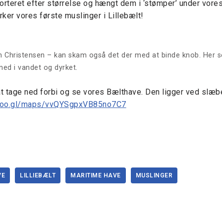
 sorteret efter størrelse og hængt dem i ‘stømper’ under vore
rker vores første muslinger i Lillebælt!
 Christensen – kan skam også det der med at binde knob. Her se
 ned i vandet og dyrket.
 at tage ned forbi og se vores Bælthave. Den ligger ved slæ
/goo.gl/maps/vvQYSgpxVB85no7C7
VE
LILLIEBÆLT
MARITIME HAVE
MUSLINGER