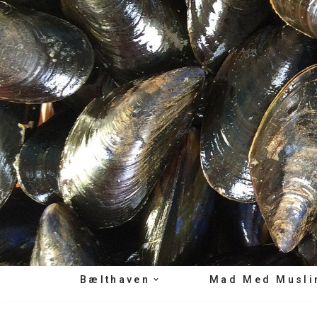
Spring
til
indhold
Bælthaven
Mad Med Musli