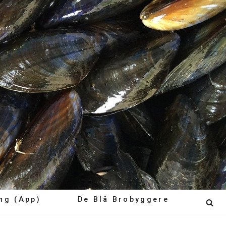
ng (app)
De Blå Brobyggere