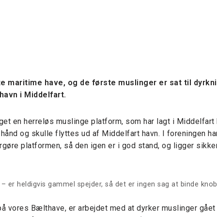
e maritime have, og de første muslinger er sat til dyrkn
avn i Middelfart.
et en herreløs muslinge platform, som har lagt i Middelfart 
hånd og skulle flyttes ud af Middelfart havn. I foreningen ha
gøre platformen, så den igen er i god stand, og ligger sikker
 er heldigvis gammel spejder, så det er ingen sag at binde knob
på vores Bælthave, er arbejdet med at dyrker muslinger gået 