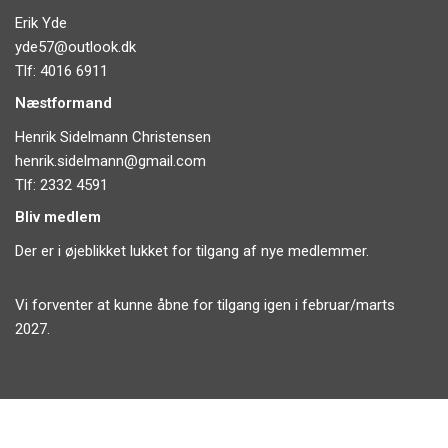
Erik Yde
yde57@outlook.dk
Tlf: 4016 6911
Næstformand
Henrik Sidelmann Christensen
henrik.sidelmann@gmail.com
Tlf: 2332 4591
Bliv medlem
Der er i øjeblikket lukket for tilgang af nye medlemmer.
Vi forventer at kunne åbne for tilgang igen i februar/marts
2027.
Vores facebook-side