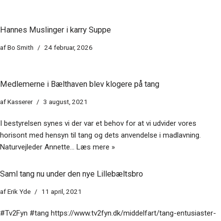
Hannes Muslinger i karry Suppe
af
Bo Smith
24 februar, 2026
Medlemerne i Bælthaven blev klogere på tang
af
Kasserer
3 august, 2021
I bestyrelsen synes vi der var et behov for at vi udvider vores
horisont med hensyn til tang og dets anvendelse i madlavning.
Naturvejleder Annette…
Læs mere »
Saml tang nu under den nye Lillebæltsbro
af
Erik Yde
11 april, 2021
#Tv2Fyn #tang https://www.tv2fyn.dk/middelfart/tang-entusiaster-